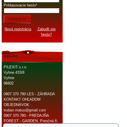
Prihlasovacie heslo
Prihlásiť sa
Nová registrácia
Zabudli ste
heslo?
Kontakty
PILEXIT s.r.o.
Vyhne 433/8
Vyhne
96602
0907 370 780 LES - ZÁHRADA
KONTAKT OHĽADOM
OBJEDNÁVOK:
truban.matus@gmail.com
0907 370 780 - PREDAJŇA
FOREST - GARDEN, Potočná 8,
966 81 Žarnovica