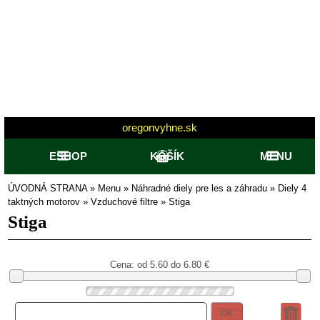
oregonvyhne.sk
ESHOP
KOŠÍK
MENU
ÚVODNÁ STRANA
»
Menu
»
Náhradné diely pre les a záhradu
»
Diely 4
taktných motorov
»
Vzduchové filtre
»
Stiga
Stiga
Cena: od
5.60 do 6.80
€
OK