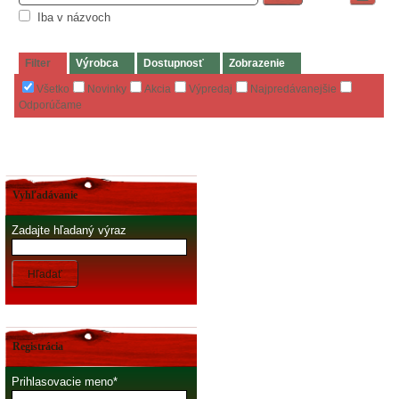
Iba v názvoch
Filter
Výrobca
Dostupnosť
Zobrazenie
Všetko
Novinky
Akcia
Výpredaj
Najpredávanejšie
Odporúčame
Vyhľadávanie
Zadajte hľadaný výraz
Hľadať
Registrácia
Prihlasovacie meno