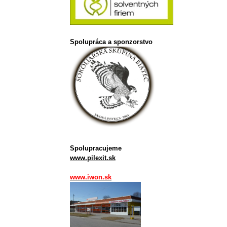
Spolupráca a sponzorstvo
Spolupracujeme
www.pilexit.sk
www.iwon.sk