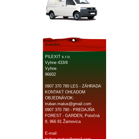
Kontakty
PILEXIT s.r.o.
Vyhne 433/8
Vyhne
96602
0907 370 780 LES - ZÁHRADA
KONTAKT OHĽADOM
OBJEDNÁVOK:
truban.matus@gmail.com
0907 370 780 - PREDAJŇA
FOREST - GARDEN, Potočná
8, 966 81 Žarnovica
E-mail: