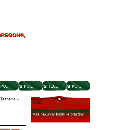
 OREGON®,
POUČENIE O UPLATNENÍ PRÁVA SPOTREBITEĽA
PORADENSTVO
TECHNICKÉ VÝKRESY
KONTAKT
»
Tesnenia
»
Košík
Váš nákupný košík je prázdny.