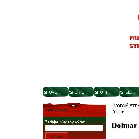
Int
STI
ÚVODNÁ STRANA
Online parts katalógy
O NÁS
SERVIS
ÚVODNÁ STR
Vyhľadávanie
Dolmar
Zadajte hľadaný výraz
Dolmar
Hľadať