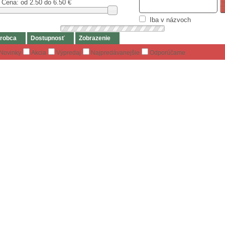
Cena: od
2.50 do 6.50
€
Iba v názvoch
robca
Dostupnosť
Zobrazenie
Novinky
Akcia
Výpredaj
Najpredávanejšie
Odporúčame