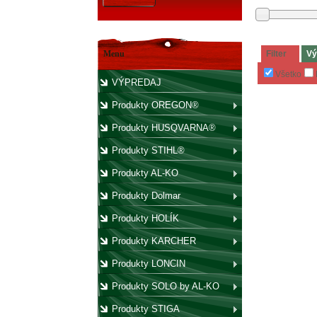
Menu
Filter
Vý
Všetko
VÝPREDAJ
Produkty OREGON®
Produkty HUSQVARNA®
Produkty STIHL®
Produkty AL-KO
Produkty Dolmar
Produkty HOLÍK
Produkty KARCHER
Produkty LONCIN
Produkty SOLO by AL-KO
Produkty STIGA