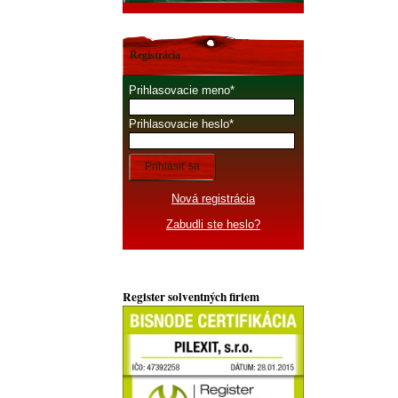
Registrácia
Prihlasovacie meno
Prihlasovacie heslo
Prihlásiť sa
Nová registrácia
Zabudli ste heslo?
Register solventných firiem