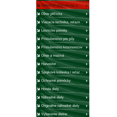
Náhradné diely pre les a záhradu
Obuv pilčícka
Viazacia technika, reťaze, laná, háky, kladky
Lesnícke potreby
Príslušenstvo pre píly
Príslušenstvo krovinorezov
Oleje a mazivá
Harvestor
Spojkové kolieska / reťazovky
Ochranné pomôcky
Honda diely
Náhradné diely
Originálne náhradné diely
Vybavenie dielne