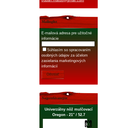
truban.matus@gmail.com
Mailinglist
E-mailová adresa pre užitočné
informácie
Súhlasím so spracovaním
osobných údajov za účelom
zasielania marketingových
informácií
Odoslať
Najpredávanejšie
Univerzálny nôž mulčovací
Oregon - 21" / 52.7