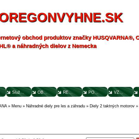
OREGONVYHNE.SK
ernetový obchod produktov značky HUSQVARNA®,
HL® a náhradných dielov z Nemecka
Služby - záhrada
OBCHODNÉ PODMIENKY
REKLAMAČNÝ PORIADOK
POTVRDENIE O VYTKNUTÍ VADY
VZOROVÝ FORMULÁR ODSTÚPENIA OD ZMLUVY
ANA
»
Menu
»
Náhradné diely pre les a záhradu
»
Diely 2 taktných motorov