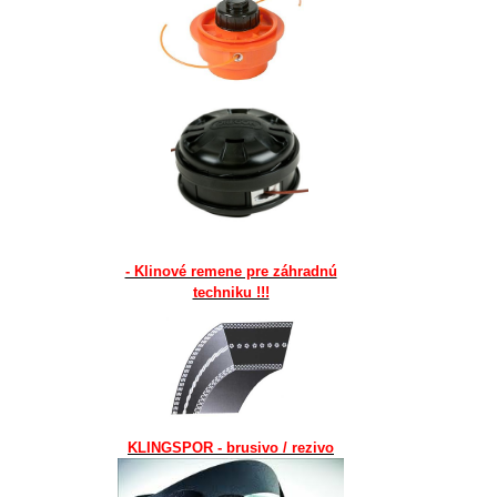
- Klinové remene pre záhradnú
techniku !!!
KLINGSPOR - brusivo / rezivo