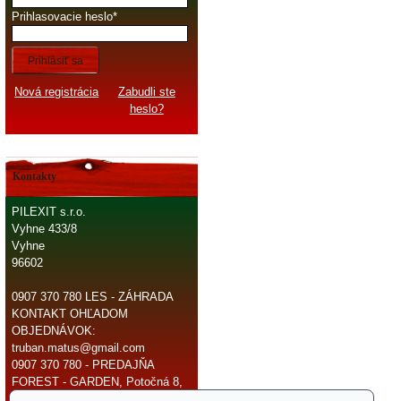
Prihlasovacie heslo
Prihlásiť sa
Nová registrácia
Zabudli ste
heslo?
Kontakty
PILEXIT s.r.o.
Vyhne 433/8
Vyhne
96602
0907 370 780 LES - ZÁHRADA
KONTAKT OHĽADOM
OBJEDNÁVOK:
truban.matus@gmail.com
0907 370 780 - PREDAJŇA
FOREST - GARDEN, Potočná 8,
966 81 Žarnovica