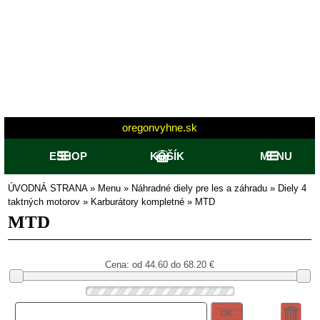
oregonvyhne.sk
ESHOP
KOŠÍK
MENU
ÚVODNÁ STRANA
»
Menu
»
Náhradné diely pre les a záhradu
»
Diely 4
taktných motorov
»
Karburátory kompletné
»
MTD
MTD
Cena: od
44.60 do 68.20
€
OK