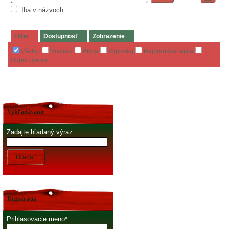
Iba v názvoch
Filter
Dostupnosť
Zobrazenie
Všetko
Novinky
Akcia
Výpredaj
Najpredávanejšie
Odporúčame
Vyhľadávanie
Zadajte hľadaný výraz
Hľadať
Registrácia
Prihlasovacie meno