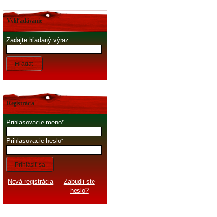
Vyhľadávanie
Zadajte hľadaný výraz
Hľadať
Registrácia
Prihlasovacie meno
Prihlasovacie heslo
Prihlásiť sa
Nová registrácia
Zabudli ste
heslo?