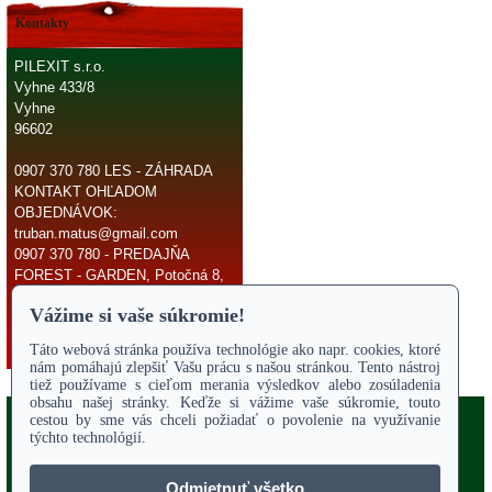
Kontakty
PILEXIT s.r.o.
Vyhne 433/8
Vyhne
96602
0907 370 780 LES - ZÁHRADA
KONTAKT OHĽADOM
OBJEDNÁVOK:
truban.matus@gmail.com
0907 370 780 - PREDAJŇA
FOREST - GARDEN, Potočná 8,
966 81 Žarnovica
E-mail:
truban.matus@gmail.com
Copyright 2017
Odstúpiť od zmluvy
ÚVODNÁ STRANA
Online parts katalógy
O NÁS