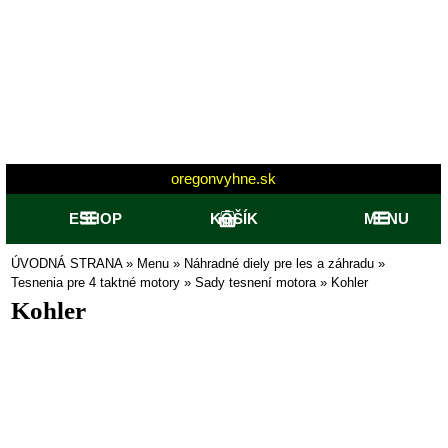
oregonvyhne.sk
ESHOP
KOŠÍK
MENU
ÚVODNÁ STRANA
»
Menu
»
Náhradné diely pre les a záhradu
»
Tesnenia pre 4 taktné motory
»
Sady tesnení motora
»
Kohler
Kohler