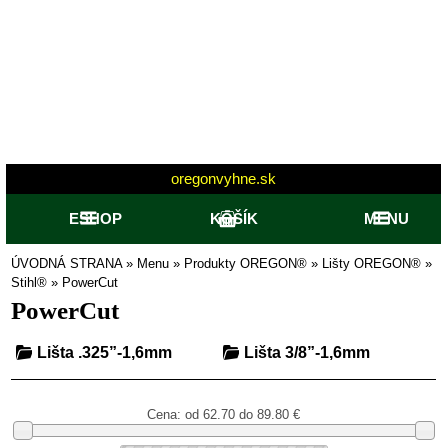
oregonvyhne.sk
ESHOP
KOŠÍK
MENU
ÚVODNÁ STRANA
»
Menu
»
Produkty OREGON®
»
Lišty OREGON®
»
Stihl®
»
PowerCut
PowerCut
Lišta .325”-1,6mm
Lišta 3/8”-1,6mm
Cena: od
62.70 do 89.80
€