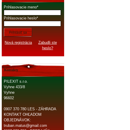
Prihlasovacie meno
Prihlasovacie heslo
Prihlásiť sa
Nová registrácia
Zabudli ste
heslo?
Kontakty
PILEXIT s.r.o.
Vyhne 433/8
Vyhne
96602
0907 370 780 LES - ZÁHRADA
KONTAKT OHĽADOM
OBJEDNÁVOK:
truban.matus@gmail.com