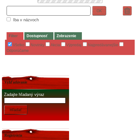
OK
Iba v názvoch
Filter
Dostupnosť
Zobrazenie
Všetko
Novinky
Akcia
Výpredaj
Najpredávanejšie
Odporúčame
Vyhľadávanie
Zadajte hľadaný výraz
Hľadať
Registrácia