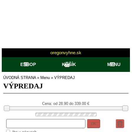
oregonvyhne.sk
ESHOP
KOŠÍK
MENU
ÚVODNÁ STRANA
»
Menu
»
VÝPREDAJ
VÝPREDAJ
Cena: od
28.90 do 339.00
€
OK