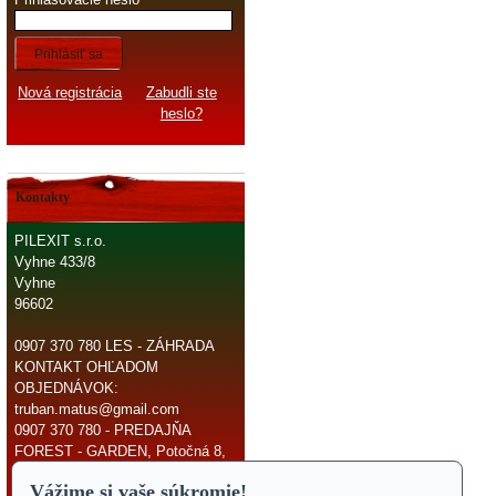
Prihlásiť sa
Nová registrácia
Zabudli ste
heslo?
Kontakty
PILEXIT s.r.o.
Vyhne 433/8
Vyhne
96602
0907 370 780 LES - ZÁHRADA
KONTAKT OHĽADOM
OBJEDNÁVOK:
truban.matus@gmail.com
0907 370 780 - PREDAJŇA
FOREST - GARDEN, Potočná 8,
966 81 Žarnovica