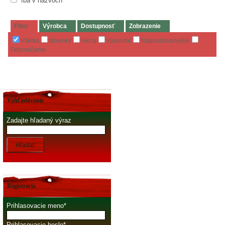
Iba v názvoch
Filter
Výrobca
Dostupnosť
Zobrazenie
Všetko
Novinky
Akcia
Výpredaj
Najpredávanejšie
Odporúčame
Vyhľadávanie
Zadajte hľadaný výraz
Hľadať
Registrácia
Prihlasovacie meno
Prihlasovacie heslo