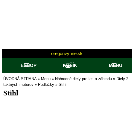
oregonvyhne.sk
ESHOP
KOŠÍK
MENU
ÚVODNÁ STRANA
»
Menu
»
Náhradné diely pre les a záhradu
»
Diely 2
taktných motorov
»
Podložky
»
Stihl
Stihl