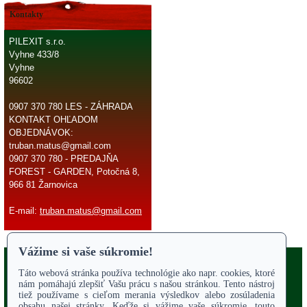
Kontakty
PILEXIT s.r.o.
Vyhne 433/8
Vyhne
96602
0907 370 780 LES - ZÁHRADA
KONTAKT OHĽADOM
OBJEDNÁVOK:
truban.matus@gmail.com
0907 370 780 - PREDAJŇA
FOREST - GARDEN, Potočná 8,
966 81 Žarnovica
E-mail:
truban.matus@gmail.com
Copyright 2017
Odstúpiť od zmluvy
ÚVODNÁ STRANA
Online parts katalógy
O NÁS