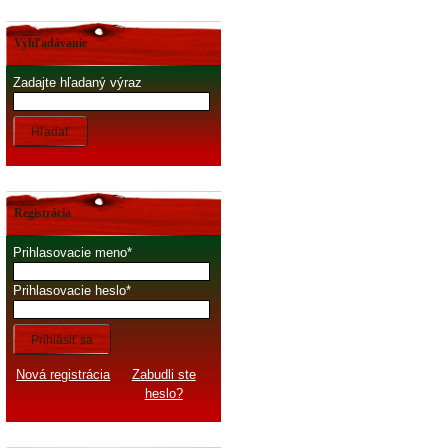
Vyhľadávanie
Zadajte hľadaný výraz
Hľadať
Registrácia
Prihlasovacie meno
Prihlasovacie heslo
Prihlásiť sa
Nová registrácia
Zabudli ste
heslo?