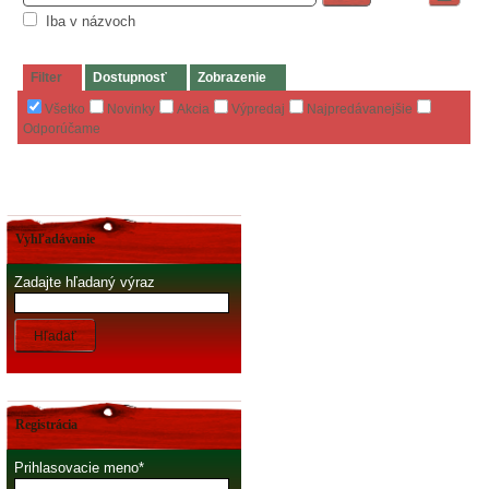
Iba v názvoch
Filter
Dostupnosť
Zobrazenie
Všetko
Novinky
Akcia
Výpredaj
Najpredávanejšie
Odporúčame
Vyhľadávanie
Zadajte hľadaný výraz
Hľadať
Registrácia
Prihlasovacie meno