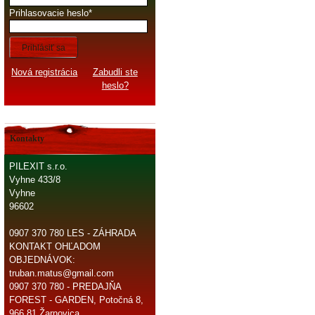
Prihlasovacie heslo
Prihlásiť sa
Nová registrácia
Zabudli ste
heslo?
Kontakty
PILEXIT s.r.o.
Vyhne 433/8
Vyhne
96602
0907 370 780 LES - ZÁHRADA
KONTAKT OHĽADOM
OBJEDNÁVOK:
truban.matus@gmail.com
0907 370 780 - PREDAJŇA
FOREST - GARDEN, Potočná 8,
966 81 Žarnovica