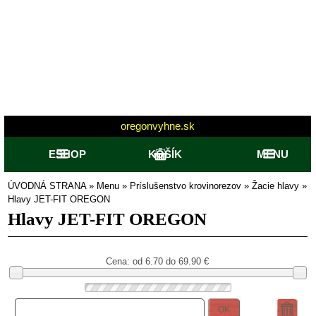
oregonvyhne.sk
ESHOP
KOŠÍK
MENU
ÚVODNÁ STRANA
»
Menu
»
Príslušenstvo krovinorezov
»
Žacie hlavy
»
Hlavy JET-FIT OREGON
Hlavy JET-FIT OREGON
Cena: od
6.70 do 69.90
€
OK