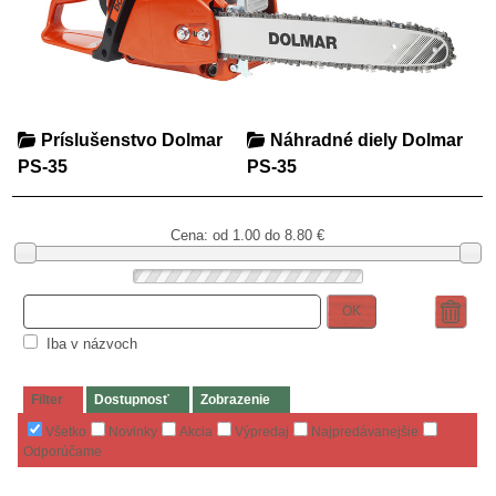
Príslušenstvo Dolmar
Náhradné diely Dolmar
PS-35
PS-35
Cena: od
1.00 do 8.80
€
OK
Iba v názvoch
Filter
Dostupnosť
Zobrazenie
Všetko
Novinky
Akcia
Výpredaj
Najpredávanejšie
Odporúčame