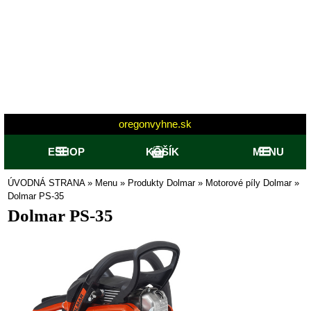
oregonvyhne.sk
ESHOP
KOŠÍK
MENU
ÚVODNÁ STRANA
»
Menu
»
Produkty Dolmar
»
Motorové píly Dolmar
»
Dolmar PS-35
Dolmar PS-35