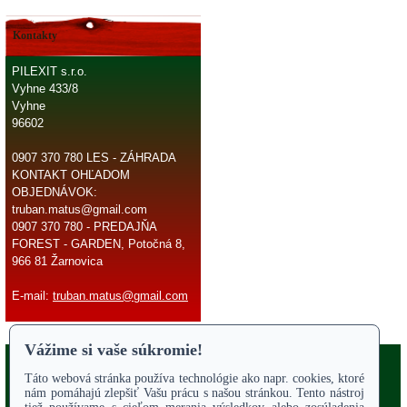
Kontakty
PILEXIT s.r.o.
Vyhne 433/8
Vyhne
96602
0907 370 780 LES - ZÁHRADA
KONTAKT OHĽADOM
OBJEDNÁVOK:
truban.matus@gmail.com
0907 370 780 - PREDAJŇA
FOREST - GARDEN, Potočná 8,
966 81 Žarnovica
E-mail:
truban.matus@gmail.com
Copyright 2017
Odstúpiť od zmluvy
ÚVODNÁ STRANA
Online parts katalógy