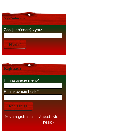
Vyhľadávanie
Zadajte hľadaný výraz
Hľadať
Registrácia
Prihlasovacie meno
Prihlasovacie heslo
Prihlásiť sa
Nová registrácia
Zabudli ste
heslo?