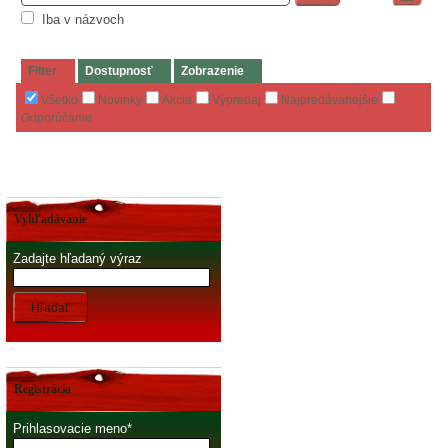
Iba v názvoch
Filter
Dostupnosť
Zobrazenie
Všetko
Novinky
Akcia
Výpredaj
Najpredávanejšie
Odporúčame
Vyhľadávanie
Zadajte hľadaný výraz
Hľadať
Registrácia
Prihlasovacie meno