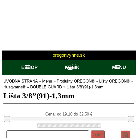
oregonvyhne.sk
ESHOP
KOŠÍK
MENU
ÚVODNÁ STRANA
»
Menu
»
Produkty OREGON®
»
Lišty OREGON®
»
Husqvarna®
»
DOUBLE GUARD
»
Lišta 3/8”(91)-1,3mm
Lišta 3/8”(91)-1,3mm
Cena: od
19.10 do 32.50
€
OK