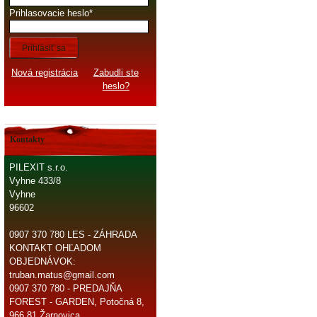
Prihlasovacie heslo
Prihlásiť sa
Nová registrácia
Zabudli ste
heslo?
Kontakty
PILEXIT s.r.o.
Vyhne 433/8
Vyhne
96602
0907 370 780 LES - ZÁHRADA
KONTAKT OHĽADOM
OBJEDNÁVOK:
truban.matus@gmail.com
0907 370 780 - PREDAJŇA
FOREST - GARDEN, Potočná 8,
966 81 Žarnovica