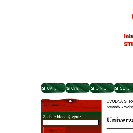
Int
STI
ÚVODNÁ STRANA
Online parts katalógy
O NÁS
SERVIS
ÚVODNÁ STR
Vyhľadávanie
prevody krovin
Zadajte hľadaný výraz
Univerz
Hľadať