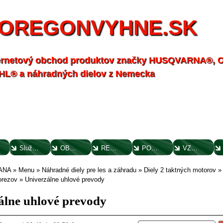
OREGONVYHNE.SK
ernetový obchod produktov značky HUSQVARNA®,
HL® a náhradných dielov z Nemecka
Služby - záhrada
OBCHODNÉ PODMIENKY
REKLAMAČNÝ PORIADOK
POTVRDENIE O VYTKNUTÍ VADY
VZOROVÝ FORMULÁR ODSTÚPENIA OD ZMLUVY
ANA
»
Menu
»
Náhradné diely pre les a záhradu
»
Diely 2 taktných motorov
orezov
»
Univerzálne uhlové prevody
álne uhlové prevody