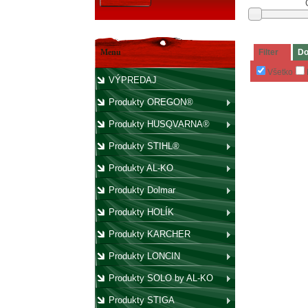
Menu
Filter
Do
Všetko
VÝPREDAJ
Produkty OREGON®
Produkty HUSQVARNA®
Produkty STIHL®
Produkty AL-KO
Produkty Dolmar
Produkty HOLÍK
Produkty KARCHER
Produkty LONCIN
Produkty SOLO by AL-KO
Produkty STIGA