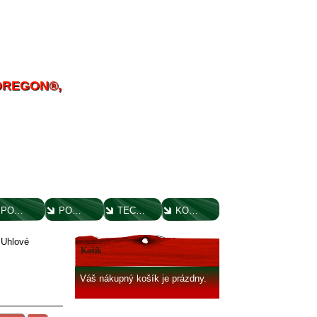
 OREGON®,
POUČENIE O UPLATNENÍ PRÁVA SPOTREBITEĽA
PORADENSTVO
TECHNICKÉ VÝKRESY
KONTAKT
»
Uhlové
Košík
Váš nákupný košík je prázdny.