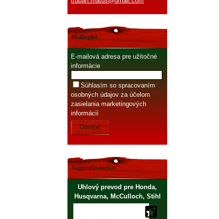
truban.matus@gmail.com
Mailinglist
E-mailová adresa pre užitočné
informácie
Súhlasím so spracovaním
osobných údajov za účelom
zasielania marketingových
informácií
Odoslať
Najpredávanejšie
Uhlový prevod pre Honda,
Husqvarna, McCulloch, Stihl