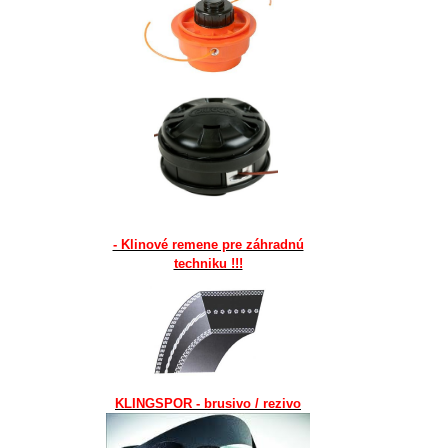
- Klinové remene pre záhradnú
techniku !!!
KLINGSPOR - brusivo / rezivo