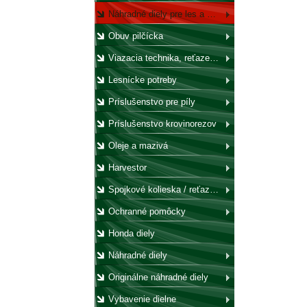
Náhradné diely pre les a záhradu
Obuv pilčícka
Viazacia technika, reťaze, laná, háky, kladky
Lesnícke potreby
Príslušenstvo pre píly
Príslušenstvo krovinorezov
Oleje a mazivá
Harvestor
Spojkové kolieska / reťazovky
Ochranné pomôcky
Honda diely
Náhradné diely
Originálne náhradné diely
Vybavenie dielne