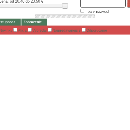
Cena: od
20.40 do 23.50
€
Iba v názvoch
stupnosť
Zobrazenie
Novinky
Akcia
Výpredaj
Najpredávanejšie
Odporúčame