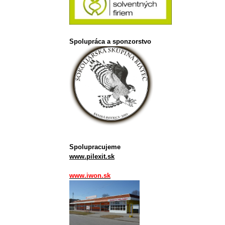
Spolupráca a sponzorstvo
Spolupracujeme
www.pilexit.sk
www.iwon.sk