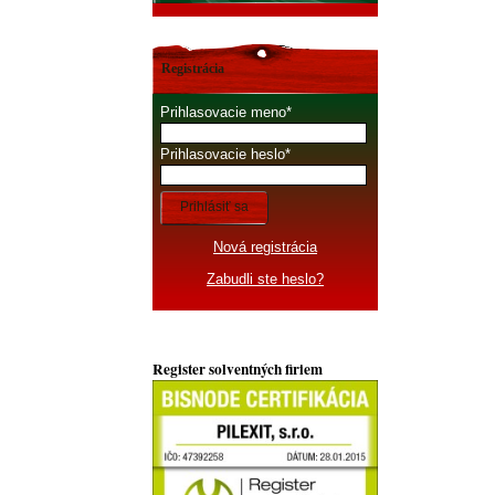
Registrácia
Prihlasovacie meno
Prihlasovacie heslo
Prihlásiť sa
Nová registrácia
Zabudli ste heslo?
Register solventných firiem