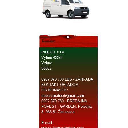
Kontakty
PILEXIT s.r.o.
Vyhne 433/8
Vyhne
96602
0907 370 780 LES - ZÁHRADA
KONTAKT OHĽADOM
OBJEDNÁVOK:
truban.matus@gmail.com
0907 370 780 - PREDAJŇA
FOREST - GARDEN, Potočná
8, 966 81 Žarnovica
E-mail: