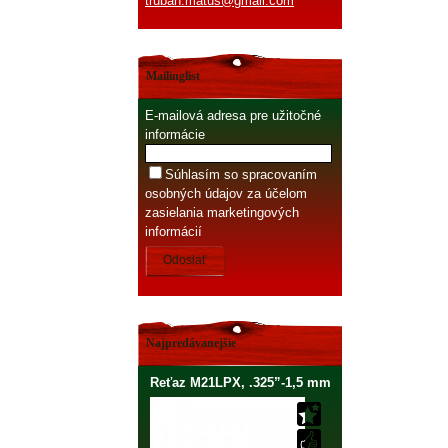
truban.matus@gmail.com
Mailinglist
E-mailová adresa pre užitočné
informácie
Súhlasím so spracovaním
osobných údajov za účelom
zasielania marketingových
informácií
Odoslať
Najpredávanejšie
Reťaz M21LPX, .325”-1,5 mm