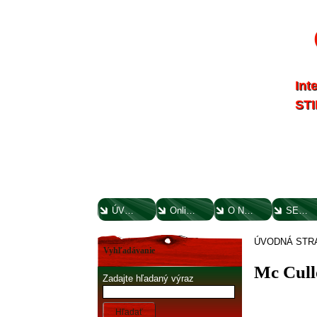
Int
STI
ÚVODNÁ STRANA
Online parts katalógy
O NÁS
SERVIS
ÚVODNÁ STR
Vyhľadávanie
Mc Cul
Zadajte hľadaný výraz
Hľadať