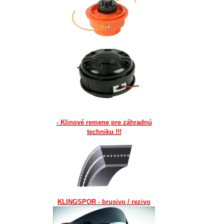
- Klinové remene pre záhradnú
techniku !!!
KLINGSPOR - brusivo / rezivo