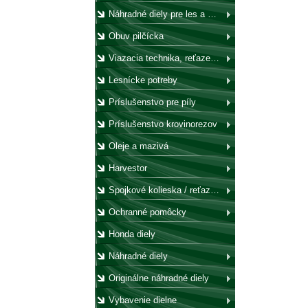
Náhradné diely pre les a záhradu
Obuv pilčícka
Viazacia technika, reťaze, laná, háky, kladky
Lesnícke potreby
Príslušenstvo pre píly
Príslušenstvo krovinorezov
Oleje a mazivá
Harvestor
Spojkové kolieska / reťazovky
Ochranné pomôcky
Honda diely
Náhradné diely
Originálne náhradné diely
Vybavenie dielne