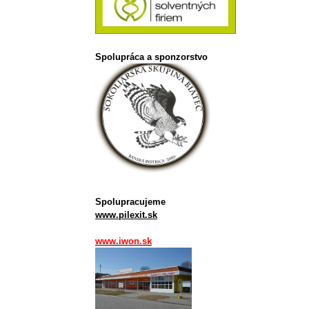
Spolupráca a sponzorstvo
Spolupracujeme
www.pilexit.sk
www.iwon.sk