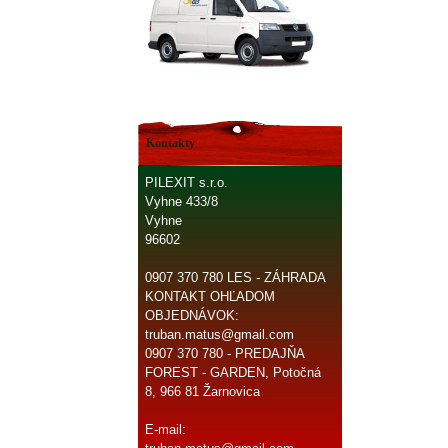
Kontakty
PILEXIT s.r.o.
Vyhne 433/8
Vyhne
96602
0907 370 780 LES - ZÁHRADA
KONTAKT OHĽADOM
OBJEDNÁVOK:
truban.matus@gmail.com
0907 370 780 - PREDAJŇA
FOREST - GARDEN, Potočná
8, 966 81 Žarnovica
E-mail: