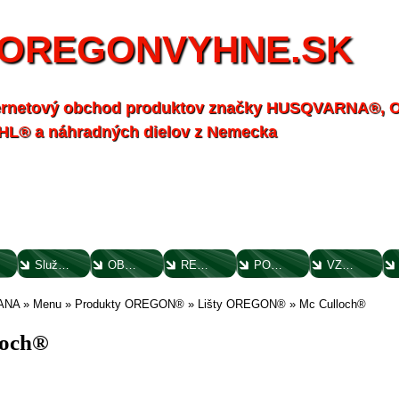
OREGONVYHNE.SK
ernetový obchod produktov značky HUSQVARNA®,
HL® a náhradných dielov z Nemecka
Služby - záhrada
OBCHODNÉ PODMIENKY
REKLAMAČNÝ PORIADOK
POTVRDENIE O VYTKNUTÍ VADY
VZOROVÝ FORMULÁR ODSTÚPENIA OD ZMLUVY
ANA
»
Menu
»
Produkty OREGON®
»
Lišty OREGON®
»
Mc Culloch®
loch®