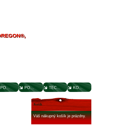
 OREGON®,
POUČENIE O UPLATNENÍ PRÁVA SPOTREBITEĽA
PORADENSTVO
TECHNICKÉ VÝKRESY
KONTAKT
Košík
Váš nákupný košík je prázdny.