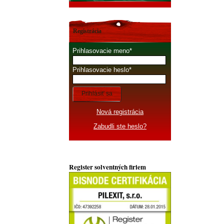
Registrácia
Prihlasovacie meno
Prihlasovacie heslo
Prihlásiť sa
Nová registrácia
Zabudli ste heslo?
Register solventných firiem