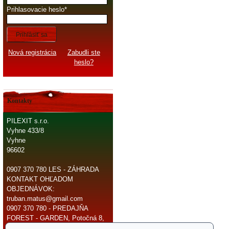
Prihlasovacie heslo
Prihlásiť sa
Nová registrácia
Zabudli ste
heslo?
Kontakty
PILEXIT s.r.o.
Vyhne 433/8
Vyhne
96602
0907 370 780 LES - ZÁHRADA
KONTAKT OHĽADOM
OBJEDNÁVOK:
truban.matus@gmail.com
0907 370 780 - PREDAJŇA
FOREST - GARDEN, Potočná 8,
966 81 Žarnovica