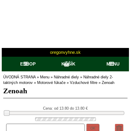
oregonvyhne.sk
ESHOP
KOŠÍK
MENU
ÚVODNÁ STRANA
»
Menu
»
Náhradné diely
»
Náhradné diely 2-
taktných motorov
»
Motorové fúkače
»
Vzduchové filtre
»
Zenoah
Zenoah
Cena: od
13.80 do 13.80
€
OK