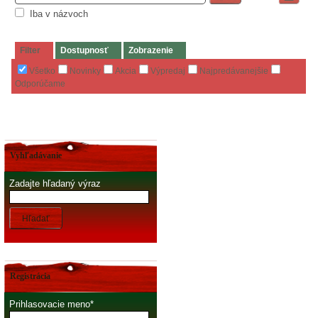
Iba v názvoch
Filter
Dostupnosť
Zobrazenie
Všetko
Novinky
Akcia
Výpredaj
Najpredávanejšie
Odporúčame
Vyhľadávanie
Zadajte hľadaný výraz
Hľadať
Registrácia
Prihlasovacie meno