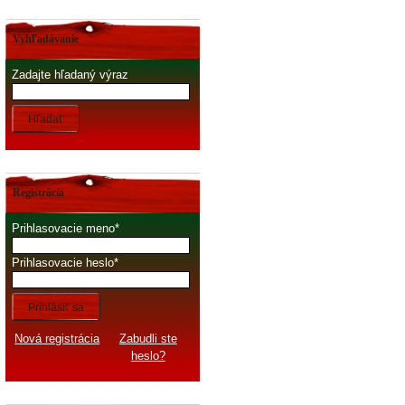
Vyhľadávanie
Zadajte hľadaný výraz
Hľadať
Registrácia
Prihlasovacie meno
Prihlasovacie heslo
Prihlásiť sa
Nová registrácia
Zabudli ste
heslo?