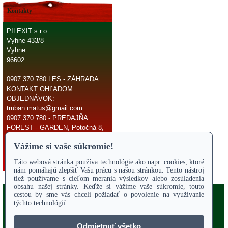
Kontakty
PILEXIT s.r.o.
Vyhne 433/8
Vyhne
96602
0907 370 780 LES - ZÁHRADA
KONTAKT OHĽADOM
OBJEDNÁVOK:
truban.matus@gmail.com
0907 370 780 - PREDAJŇA
FOREST - GARDEN, Potočná 8,
966 81 Žarnovica
E-mail:
truban.matus@gmail.com
Copyright 2017
Odstúpiť od zmluvy
ÚVODNÁ STRANA
Online parts katalógy
O NÁS