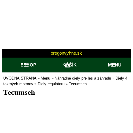
oregonvyhne.sk
ESHOP
KOŠÍK
MENU
ÚVODNÁ STRANA
»
Menu
»
Náhradné diely pre les a záhradu
»
Diely 4
taktných motorov
»
Diely regulátoru
»
Tecumseh
Tecumseh