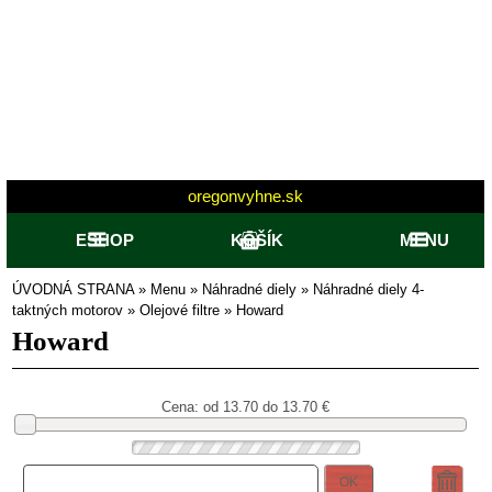
oregonvyhne.sk
ESHOP
KOŠÍK
MENU
ÚVODNÁ STRANA
»
Menu
»
Náhradné diely
»
Náhradné diely 4-
taktných motorov
»
Olejové filtre
»
Howard
Howard
Cena: od
13.70 do 13.70
€
OK