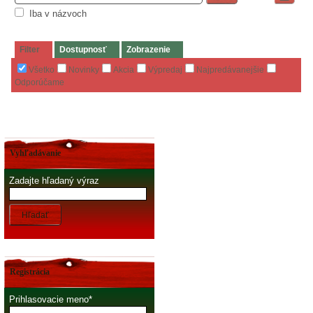
Iba v názvoch
Filter
Dostupnosť
Zobrazenie
Všetko
Novinky
Akcia
Výpredaj
Najpredávanejšie
Odporúčame
Vyhľadávanie
Zadajte hľadaný výraz
Hľadať
Registrácia
Prihlasovacie meno