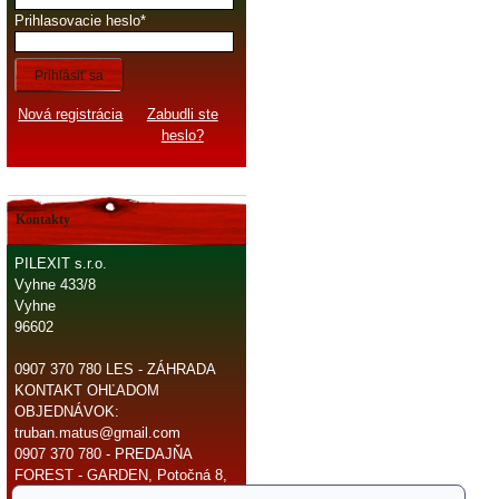
Prihlasovacie heslo
Prihlásiť sa
Nová registrácia
Zabudli ste
heslo?
Kontakty
PILEXIT s.r.o.
Vyhne 433/8
Vyhne
96602
0907 370 780 LES - ZÁHRADA
KONTAKT OHĽADOM
OBJEDNÁVOK:
truban.matus@gmail.com
0907 370 780 - PREDAJŇA
FOREST - GARDEN, Potočná 8,
966 81 Žarnovica