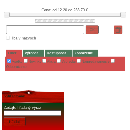
Cena: od
12.20 do 233.70
€
OK
Iba v názvoch
Filter
Výrobca
Dostupnosť
Zobrazenie
Všetko
Novinky
Akcia
Výpredaj
Najpredávanejšie
Odporúčame
Vyhľadávanie
Zadajte hľadaný výraz
Hľadať