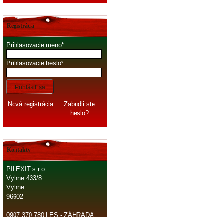
Registrácia
Prihlasovacie meno
Prihlasovacie heslo
Prihlásiť sa
Nová registrácia
Zabudli ste
heslo?
Kontakty
PILEXIT s.r.o.
Vyhne 433/8
Vyhne
96602
0907 370 780 LES - ZÁHRADA