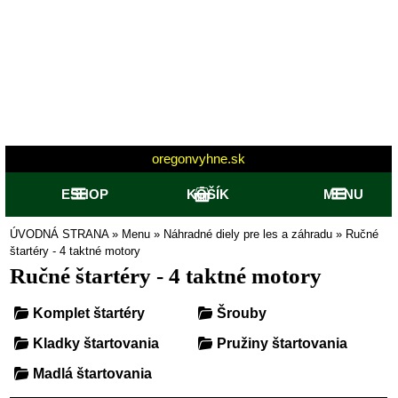
oregonvyhne.sk
ESHOP
KOŠÍK
MENU
ÚVODNÁ STRANA
»
Menu
»
Náhradné diely pre les a záhradu
»
Ručné
štartéry - 4 taktné motory
Ručné štartéry - 4 taktné motory
Komplet štartéry
Šrouby
Kladky štartovania
Pružiny štartovania
Madlá štartovania