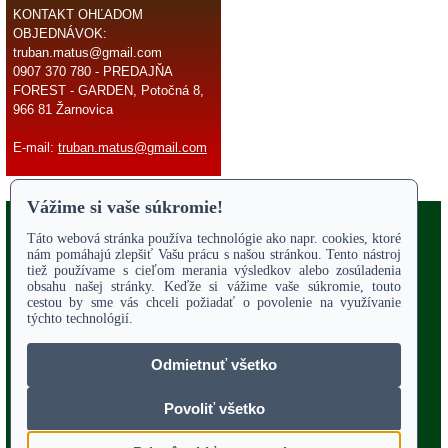
KONTAKT OHĽADOM
OBJEDNÁVOK:
truban.matus@gmail.com
0907 370 780 - PREDAJŇA
FOREST - GARDEN, Potočná 8,
966 81 Žarnovica
E-mail:
truban.matus@gmail.com
Copyright 2017
Odstúpiť od zmluvy
ÚVODNÁ STRANA
Online parts katalógy
O NÁS
SERVIS
Služby - záhrada
OBCHODNÉ PODMIENKY
REKLAMAČNÝ PORIADOK
POTVRDENIE O VYTKNUTÍ VADY
VZOROVÝ FORMULÁR ODSTÚPENIA OD ZMLUVY
POUČENIE O UPLATNENÍ PRÁVA SPOTREBITEĽA
PORADENSTVO