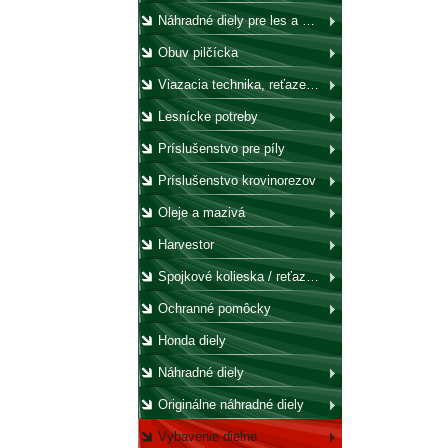
Náhradné diely pre les a záhradu
Obuv pilčícka
Viazacia technika, reťaze, laná, háky, kladky
Lesnícke potreby
Príslušenstvo pre píly
Príslušenstvo krovinorezov
Oleje a mazivá
Harvestor
Spojkové kolieska / reťazovky
Ochranné pomôcky
Honda diely
Náhradné diely
Originálne náhradné diely
Vybavenie dielne