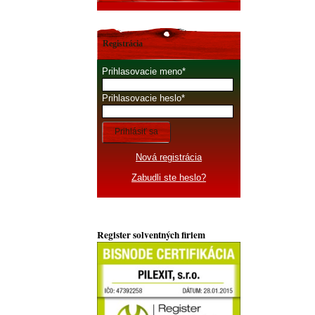
Registrácia
Prihlasovacie meno
Prihlasovacie heslo
Prihlásiť sa
Nová registrácia
Zabudli ste heslo?
Register solventných firiem