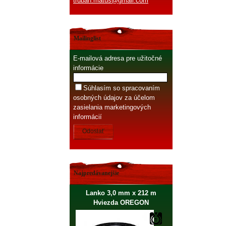
truban.matus@gmail.com
Mailinglist
E-mailová adresa pre užitočné
informácie
Súhlasím so spracovaním
osobných údajov za účelom
zasielania marketingových
informácií
Odoslať
Najpredávanejšie
Lanko 3,0 mm x 212 m
Hviezda OREGON