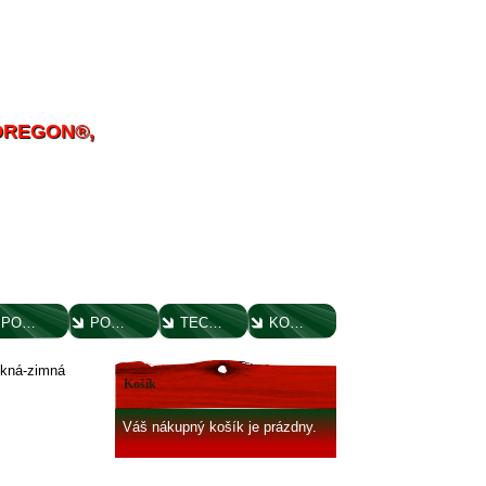
 OREGON®,
POUČENIE O UPLATNENÍ PRÁVA SPOTREBITEĽA
PORADENSTVO
TECHNICKÉ VÝKRESY
KONTAKT
okná-zimná
Košík
Váš nákupný košík je prázdny.