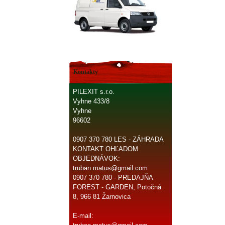
Kontakty
PILEXIT s.r.o.
Vyhne 433/8
Vyhne
96602
0907 370 780 LES - ZÁHRADA
KONTAKT OHĽADOM
OBJEDNÁVOK:
truban.matus@gmail.com
0907 370 780 - PREDAJŇA
FOREST - GARDEN, Potočná
8, 966 81 Žarnovica
E-mail: