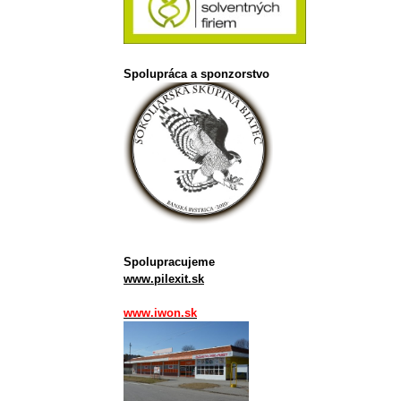
Spolupráca a sponzorstvo
Spolupracujeme
www.pilexit.sk
www.iwon.sk