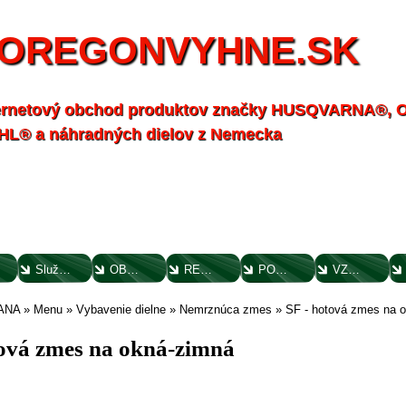
OREGONVYHNE.SK
ernetový obchod produktov značky HUSQVARNA®,
HL® a náhradných dielov z Nemecka
Služby - záhrada
OBCHODNÉ PODMIENKY
REKLAMAČNÝ PORIADOK
POTVRDENIE O VYTKNUTÍ VADY
VZOROVÝ FORMULÁR ODSTÚPENIA OD ZMLUVY
ANA
»
Menu
»
Vybavenie dielne
»
Nemrznúca zmes
»
SF - hotová zmes na 
tová zmes na okná-zimná