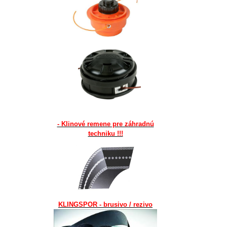
- Klinové remene pre záhradnú
techniku !!!
KLINGSPOR - brusivo / rezivo