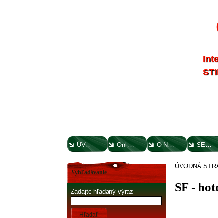
Int
STI
ÚVODNÁ STRANA
Online parts katalógy
O NÁS
SERVIS
ÚVODNÁ STR
Vyhľadávanie
SF - ho
Zadajte hľadaný výraz
Hľadať