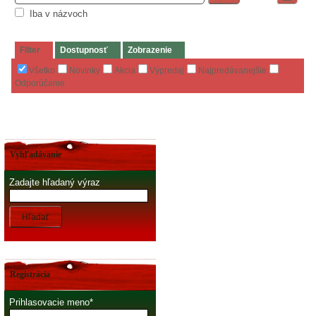
Iba v názvoch
Filter
Dostupnosť
Zobrazenie
Všetko
Novinky
Akcia
Výpredaj
Najpredávanejšie
Odporúčame
Vyhľadávanie
Zadajte hľadaný výraz
Hľadať
Registrácia
Prihlasovacie meno