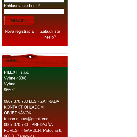
Prihlasovacie heslo
Prihlásiť sa
Nová registrácia
Zabudli ste
heslo?
Kontakty
PILEXIT s.r.o.
Vyhne 433/8
Vyhne
96602
0907 370 780 LES - ZÁHRADA
KONTAKT OHĽADOM
OBJEDNÁVOK:
truban.matus@gmail.com
0907 370 780 - PREDAJŇA
FOREST - GARDEN, Potočná 8,
966 81 Žarnovica