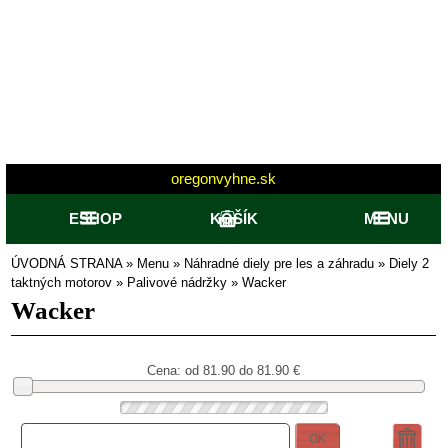
oregonvyhne.sk
ESHOP
KOŠÍK
MENU
ÚVODNÁ STRANA
»
Menu
»
Náhradné diely pre les a záhradu
»
Diely 2
taktných motorov
»
Palivové nádržky
»
Wacker
Wacker
Cena: od
81.90 do 81.90
€
OK