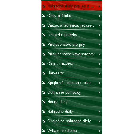
Náhradné diely pre les a záhradu
Obuv pilčícka
Viazacia technika, reťaze, laná, háky, kladky
Lesnícke potreby
Príslušenstvo pre píly
Príslušenstvo krovinorezov
Oleje a mazivá
Harvestor
Spojkové kolieska / reťazovky
Ochranné pomôcky
Honda diely
Náhradné diely
Originálne náhradné diely
Vybavenie dielne