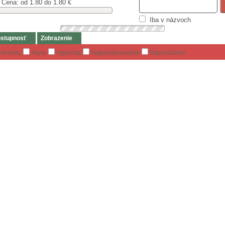
Cena: od
1.80 do 1.80
€
Iba v názvoch
stupnosť
Zobrazenie
Novinky
Akcia
Výpredaj
Najpredávanejšie
Odporúčame