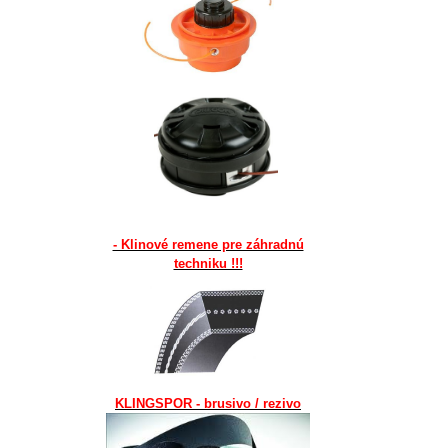
- Klinové remene pre záhradnú
techniku !!!
KLINGSPOR - brusivo / rezivo