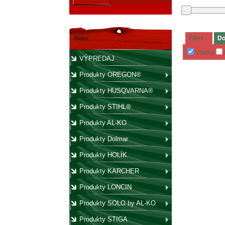
Menu
Filter
Do
Všetko
VÝPREDAJ
Produkty OREGON®
Produkty HUSQVARNA®
Produkty STIHL®
Produkty AL-KO
Produkty Dolmar
Produkty HOLÍK
Produkty KARCHER
Produkty LONCIN
Produkty SOLO by AL-KO
Produkty STIGA