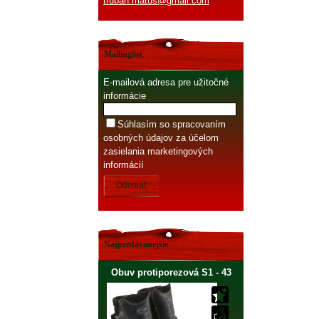
truban.matus@gmail.com
Mailinglist
E-mailová adresa pre užitočné
informácie
Súhlasím so spracovaním
osobných údajov za účelom
zasielania marketingových
informácií
Odoslať
Najpredávanejšie
Obuv protiporezová S1 - 43