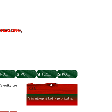
 OREGON®,
POUČENIE O UPLATNENÍ PRÁVA SPOTREBITEĽA
PORADENSTVO
TECHNICKÉ VÝKRESY
KONTAKT
»
Skrutky pre
Košík
Váš nákupný košík je prázdny.