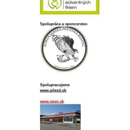
Spolupráca a sponzorstvo
Spolupracujeme
www.pilexit.sk
www.iwon.sk