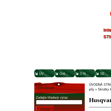
Int
STI
ÚVODNÁ STRANA
Online parts katalógy
O NÁS
SERVIS
ÚVODNÁ STR
Vyhľadávanie
píly
»
Skrutky 
Zadajte hľadaný výraz
Husqva
Hľadať