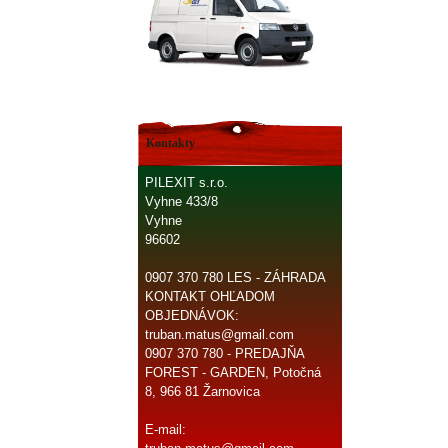
Kontakty
PILEXIT s.r.o.
Vyhne 433/8
Vyhne
96602
0907 370 780 LES - ZÁHRADA
KONTAKT OHĽADOM
OBJEDNÁVOK:
truban.matus@gmail.com
0907 370 780 - PREDAJŇA
FOREST - GARDEN, Potočná
8, 966 81 Žarnovica
E-mail: