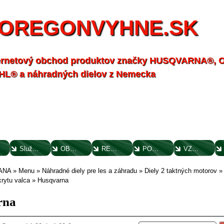
OREGONVYHNE.SK
ernetový obchod produktov značky HUSQVARNA®,
HL® a náhradných dielov z Nemecka
Služby - záhrada
OBCHODNÉ PODMIENKY
REKLAMAČNÝ PORIADOK
POTVRDENIE O VYTKNUTÍ VADY
VZOROVÝ FORMULÁR ODSTÚPENIA OD ZMLUVY
ANA
»
Menu
»
Náhradné diely pre les a záhradu
»
Diely 2 taktných motorov
krytu valca
»
Husqvarna
rna