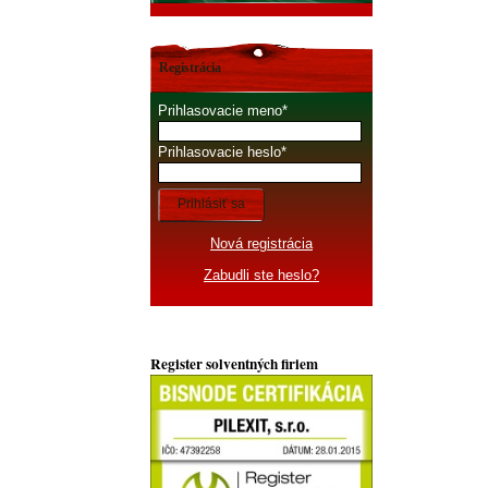
Registrácia
Prihlasovacie meno
Prihlasovacie heslo
Prihlásiť sa
Nová registrácia
Zabudli ste heslo?
Register solventných firiem