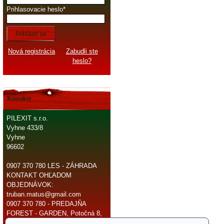
Prihlasovacie heslo
Prihlásiť sa
Nová registrácia
Zabudli ste
heslo?
Kontakty
PILEXIT s.r.o.
Vyhne 433/8
Vyhne
96602
0907 370 780 LES - ZÁHRADA
KONTAKT OHĽADOM
OBJEDNÁVOK:
truban.matus@gmail.com
0907 370 780 - PREDAJŇA
FOREST - GARDEN, Potočná 8,
966 81 Žarnovica