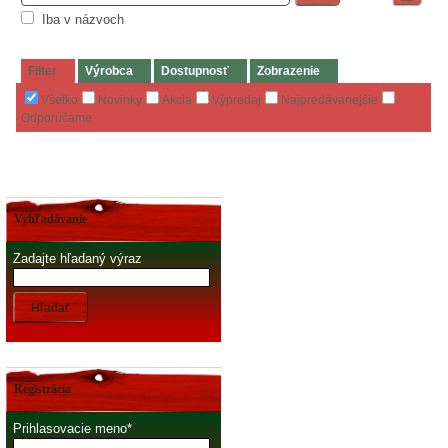
Iba v názvoch
Filter
Výrobca
Dostupnosť
Zobrazenie
Všetko
Novinky
Akcia
Výpredaj
Najpredávanejšie
Odporúčame
Vyhľadávanie
Zadajte hľadaný výraz
Hľadať
Registrácia
Prihlasovacie meno