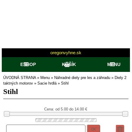
oregonvyhne.sk
ESHOP
KOŠÍK
MENU
ÚVODNÁ STRANA
»
Menu
»
Náhradné diely pre les a záhradu
»
Diely 2
taktných motorov
»
Sacie hrdlá
»
Stihl
Stihl
Cena: od
5.00 do 14.00
€
OK