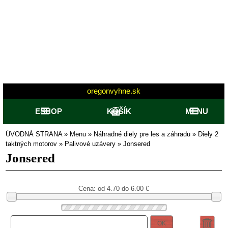
oregonvyhne.sk
ESHOP
KOŠÍK
MENU
ÚVODNÁ STRANA
»
Menu
»
Náhradné diely pre les a záhradu
»
Diely 2
taktných motorov
»
Palivové uzávery
»
Jonsered
Jonsered
Cena: od
4.70 do 6.00
€
OK