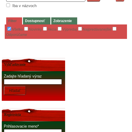
Iba v názvoch
Filter
Dostupnosť
Zobrazenie
Všetko
Novinky
Akcia
Výpredaj
Najpredávanejšie
Odporúčame
Vyhľadávanie
Zadajte hľadaný výraz
Hľadať
Registrácia
Prihlasovacie meno