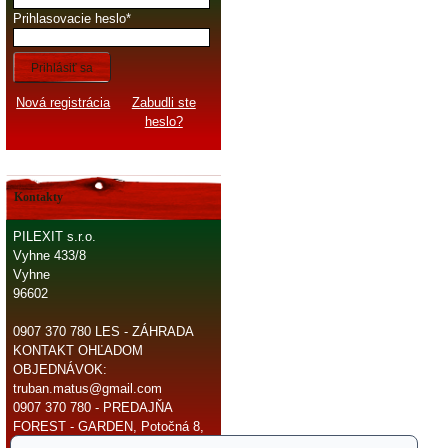
Prihlasovacie heslo
Prihlásiť sa
Nová registrácia
Zabudli ste
heslo?
Kontakty
PILEXIT s.r.o.
Vyhne 433/8
Vyhne
96602
0907 370 780 LES - ZÁHRADA
KONTAKT OHĽADOM
OBJEDNÁVOK:
truban.matus@gmail.com
0907 370 780 - PREDAJŇA
FOREST - GARDEN, Potočná 8,
966 81 Žarnovica