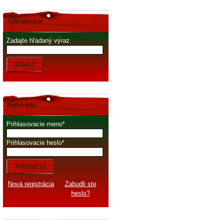
Vyhľadávanie
Zadajte hľadaný výraz
Hľadať
Registrácia
Prihlasovacie meno
Prihlasovacie heslo
Prihlásiť sa
Nová registrácia
Zabudli ste
heslo?