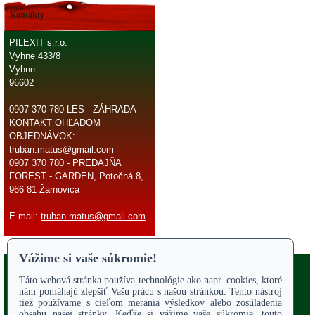
Kontakty
PILEXIT s.r.o.
Vyhne 433/8
Vyhne
96602
0907 370 780 LES - ZÁHRADA
KONTAKT OHĽADOM
OBJEDNÁVOK:
truban.matus@gmail.com
0907 370 780 - PREDAJŇA
FOREST - GARDEN, Potočná 8,
966 81 Žarnovica
E-mail:
truban.matus@gmail.com
Copyright 2017
Odstúpiť od zmluvy
ÚVODNÁ STRANA
Online parts katalógy
O NÁS