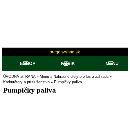
oregonvyhne.sk
ESHOP
KOŠÍK
MENU
ÚVODNÁ STRANA
»
Menu
»
Náhradné diely pre les a záhradu
»
Karburátory a príslušenstvo
»
Pumpičky paliva
Pumpičky paliva