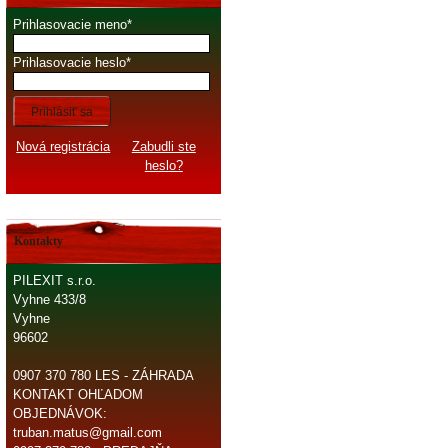
Prihlasovacie meno
Prihlasovacie heslo
Prihlásiť sa
Nová registrácia
Zabudli ste
heslo?
Kontakty
PILEXIT s.r.o.
Vyhne 433/8
Vyhne
96602
0907 370 780 LES - ZÁHRADA
KONTAKT OHĽADOM
OBJEDNÁVOK:
truban.matus@gmail.com