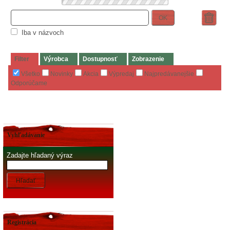
OK
Iba v názvoch
Filter
Výrobca
Dostupnosť
Zobrazenie
Všetko
Novinky
Akcia
Výpredaj
Najpredávanejšie
Odporúčame
Vyhľadávanie
Zadajte hľadaný výraz
Hľadať
Registrácia