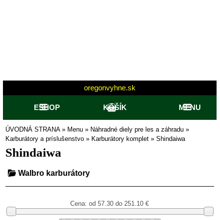
oregonvyhne.sk
ESHOP
KOŠÍK
MENU
ÚVODNÁ STRANA
»
Menu
»
Náhradné diely pre les a záhradu
»
Karburátory a príslušenstvo
»
Karburátory komplet
»
Shindaiwa
Shindaiwa
Walbro karburátory
Cena: od
57.30 do 251.10
€