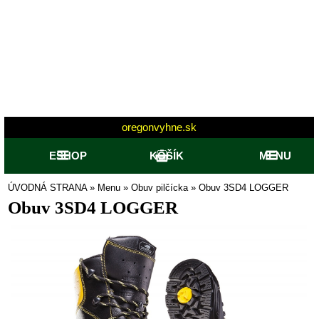
oregonvyhne.sk
ESHOP
KOŠÍK
MENU
ÚVODNÁ STRANA
»
Menu
»
Obuv pilčícka
»
Obuv 3SD4 LOGGER
Obuv 3SD4 LOGGER