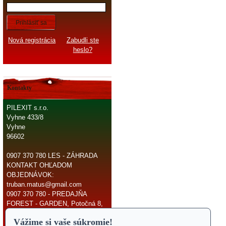
Prihlásiť sa
Nová registrácia
Zabudli ste
heslo?
Kontakty
PILEXIT s.r.o.
Vyhne 433/8
Vyhne
96602
0907 370 780 LES - ZÁHRADA
KONTAKT OHĽADOM
OBJEDNÁVOK:
truban.matus@gmail.com
0907 370 780 - PREDAJŇA
FOREST - GARDEN, Potočná 8,
966 81 Žarnovica