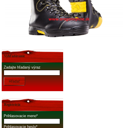
Vyhľadávanie
Zadajte hľadaný výraz
Hľadať
Registrácia
Prihlasovacie meno
Prihlasovacie heslo